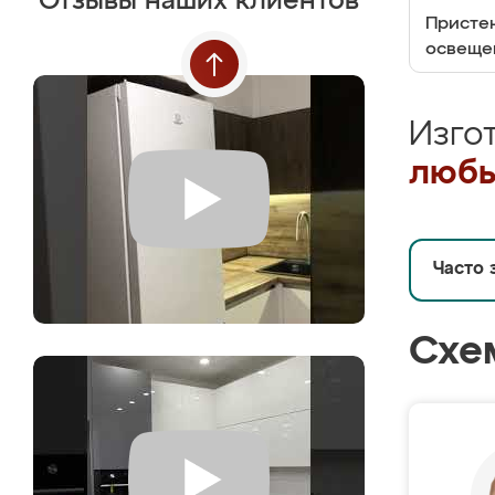
Отзывы наших клиентов
Пристен
освеще
Изго
любы
Часто 
Схе