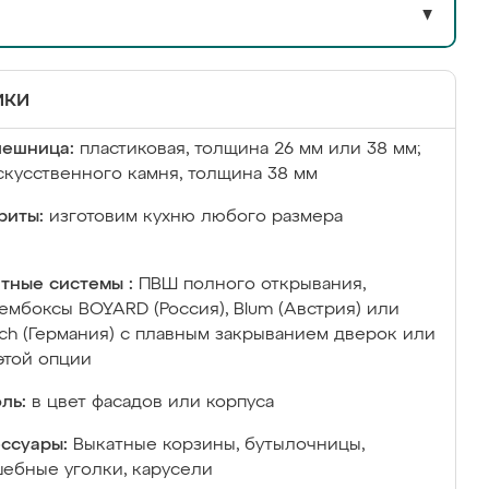
▼
ики
лешница:
пластиковая, толщина 26 мм или 38 мм;
скусственного камня, толщина 38 мм
риты:
изготовим кухню любого размера
тные системы :
ПВШ полного открывания,
ембоксы BOYARD (Россия), Blum (Австрия) или
ich (Германия) с плавным закрыванием дверок или
этой опции
ль:
в цвет фасадов или корпуса
ссуары:
Выкатные корзины, бутылочницы,
ебные уголки, карусели