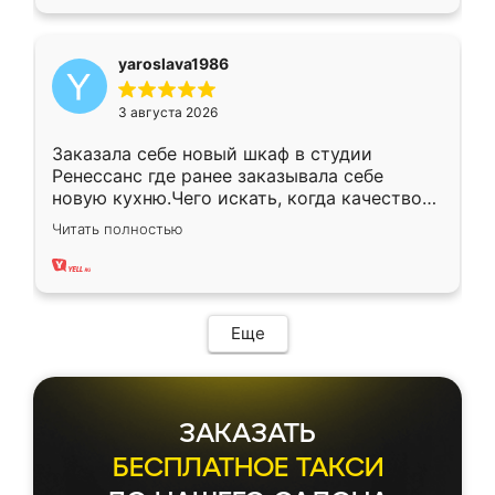
yaroslava1986
3 августа 2026
Заказала себе новый шкаф в студии
Ренессанс где ранее заказывала себе
новую кухню.Чего искать, когда качеством
вполне довольна. Служит кухня уже почти
Читать полностью
два года, нареканий нет.
Еще
ЗАКАЗАТЬ
БЕСПЛАТНОЕ ТАКСИ