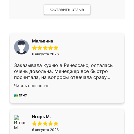
Оставить отзыв
Мальвина
6 августа 2026
Заказывала кухню в Ренессанс, осталась
очень довольна. Менеджер всё быстро
посчитала, на вопросы отвечала сразу.
Замерщик приехал в субботу, подошёл к
Читать полностью
делу со всей ответственностью. Собрали
за день, ребята работали аккуратно, даже
пыли почти не было. Качество отличное,
ящики ходят плавно, ничего не скрипит.
Всё подошло как влитое.
Игорь М.
6 августа 2026