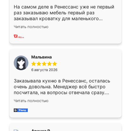
На самом деле в Ренессанс уже не первый
раз заказываю мебель первый раз
заказывал кроватку для маленького
ребёнка при его рождении ,во второй раз
Читать полностью
заказал шкаф-купе. По качеству очень
хорошее сборка достаточно быстрая,
также адекватные цены. До этого
сравнивал с разными конкурентами в этом
сегменте ,выбор у конкурентов куда
Мальвина
меньше, здесь же он более разнообразный.
Мне нравится ,если что-то потребуется из
6 августа 2026
мебели буду заказывать только здесь.
Заказывала кухню в Ренессанс, осталась
очень довольна. Менеджер всё быстро
посчитала, на вопросы отвечала сразу.
Замерщик приехал в субботу, подошёл к
Читать полностью
делу со всей ответственностью. Собрали
за день, ребята работали аккуратно, даже
пыли почти не было. Качество отличное,
ящики ходят плавно, ничего не скрипит.
Всё подошло как влитое.
Аринка Р.