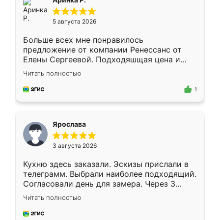
5 августа 2026
Больше всех мне понравилось
предложение от компании Ренессанс от
Елены Сергеевой. Подходяшщая цена и
короткие сроки изготовления. Приехавший
Читать полностью
для замера сотрудник Владислав
предложил по моему эскизу самый
1
подходящий вариант шкафа. Немного его
видоизменил, получилось даже лучше, чем
я хотела.
Ярослава
3 августа 2026
Кухню здесь заказали. Эскизы прислали в
телеграмм. Выбрали наиболее подходящий.
Согласовали день для замера. Через 3
недели кухня была уже готова. Остались
Читать полностью
довольны работой. Спасибо Ренессанс
мебель за качественную работу!