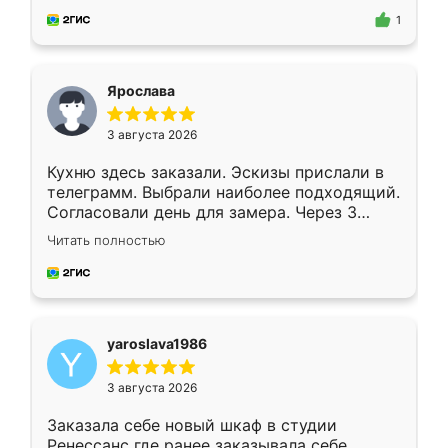
предложил по моему эскизу самый
1
подходящий вариант шкафа. Немного его
видоизменил, получилось даже лучше, чем
я хотела.
Ярослава
3 августа 2026
Кухню здесь заказали. Эскизы прислали в
телеграмм. Выбрали наиболее подходящий.
Согласовали день для замера. Через 3
недели кухня была уже готова. Остались
Читать полностью
довольны работой. Спасибо Ренессанс
мебель за качественную работу!
yaroslava1986
3 августа 2026
Заказала себе новый шкаф в студии
Ренессанс где ранее заказывала себе