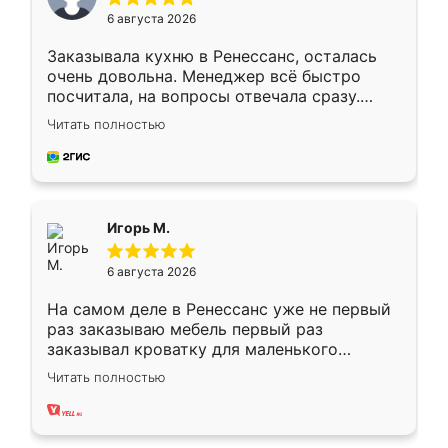
6 августа 2026
Заказывала кухню в Ренессанс, осталась
очень довольна. Менеджер всё быстро
посчитала, на вопросы отвечала сразу.
Замерщик приехал в субботу, подошёл к
Читать полностью
делу со всей ответственностью. Собрали
за день, ребята работали аккуратно, даже
пыли почти не было. Качество отличное,
ящики ходят плавно, ничего не скрипит.
Всё подошло как влитое.
Игорь М.
6 августа 2026
На самом деле в Ренессанс уже не первый
раз заказываю мебель первый раз
заказывал кроватку для маленького
ребёнка при его рождении ,во второй раз
Читать полностью
заказал шкаф-купе. По качеству очень
хорошее сборка достаточно быстрая,
также адекватные цены. До этого