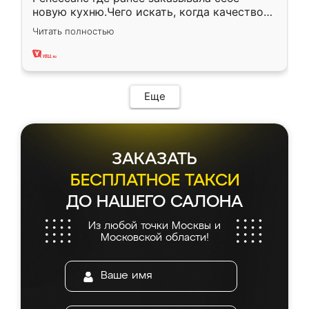
новую кухню.Чего искать, когда качеством
вполне довольна. Служит кухня уже почти
Читать полностью
два года, нареканий нет.
Еще
ЗАКАЗАТЬ
БЕСПЛАТНОЕ ТАКСИ
ДО НАШЕГО САЛОНА
Из любой точки Москвы и
Московской области!