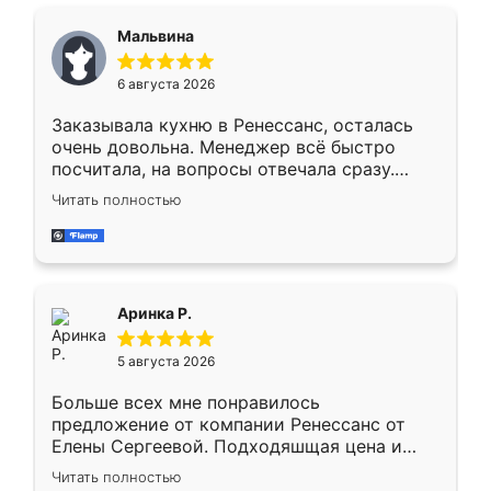
сравнивал с разными конкурентами в этом
сегменте ,выбор у конкурентов куда
Мальвина
меньше, здесь же он более разнообразный.
Мне нравится ,если что-то потребуется из
6 августа 2026
мебели буду заказывать только здесь.
Заказывала кухню в Ренессанс, осталась
очень довольна. Менеджер всё быстро
посчитала, на вопросы отвечала сразу.
Замерщик приехал в субботу, подошёл к
Читать полностью
делу со всей ответственностью. Собрали
за день, ребята работали аккуратно, даже
пыли почти не было. Качество отличное,
ящики ходят плавно, ничего не скрипит.
Всё подошло как влитое.
Аринка Р.
5 августа 2026
Больше всех мне понравилось
предложение от компании Ренессанс от
Елены Сергеевой. Подходяшщая цена и
короткие сроки изготовления. Приехавший
Читать полностью
для замера сотрудник Владислав