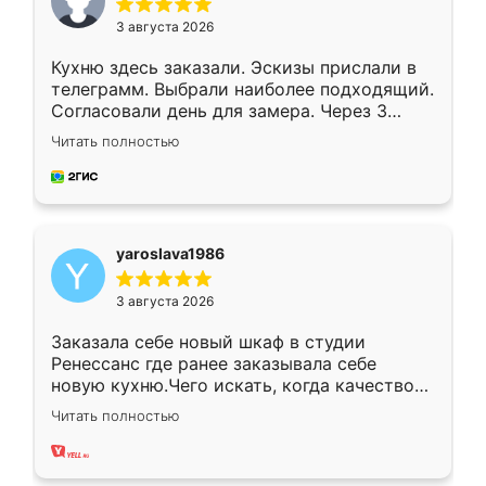
3 августа 2026
Кухню здесь заказали. Эскизы прислали в
телеграмм. Выбрали наиболее подходящий.
Согласовали день для замера. Через 3
недели кухня была уже готова. Остались
Читать полностью
довольны работой. Спасибо Ренессанс
мебель за качественную работу!
yaroslava1986
3 августа 2026
Заказала себе новый шкаф в студии
Ренессанс где ранее заказывала себе
новую кухню.Чего искать, когда качеством
вполне довольна. Служит кухня уже почти
Читать полностью
два года, нареканий нет.