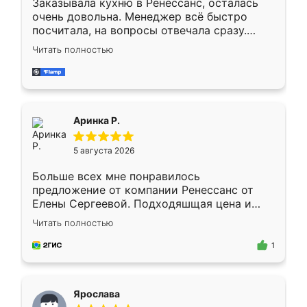
Заказывала кухню в Ренессанс, осталась
очень довольна. Менеджер всё быстро
посчитала, на вопросы отвечала сразу.
Замерщик приехал в субботу, подошёл к
Читать полностью
делу со всей ответственностью. Собрали
за день, ребята работали аккуратно, даже
пыли почти не было. Качество отличное,
ящики ходят плавно, ничего не скрипит.
Всё подошло как влитое.
Аринка Р.
5 августа 2026
Больше всех мне понравилось
предложение от компании Ренессанс от
Елены Сергеевой. Подходяшщая цена и
короткие сроки изготовления. Приехавший
Читать полностью
для замера сотрудник Владислав
предложил по моему эскизу самый
1
подходящий вариант шкафа. Немного его
видоизменил, получилось даже лучше, чем
я хотела.
Ярослава