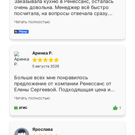
Заказывала кухню в Ренессанс, осталась
очень довольна. Менеджер всё быстро
посчитала, на вопросы отвечала сразу.
Замерщик приехал в субботу, подошёл к
Читать полностью
делу со всей ответственностью. Собрали
за день, ребята работали аккуратно, даже
пыли почти не было. Качество отличное,
ящики ходят плавно, ничего не скрипит.
Всё подошло как влитое.
Аринка Р.
5 августа 2026
Больше всех мне понравилось
предложение от компании Ренессанс от
Елены Сергеевой. Подходяшщая цена и
короткие сроки изготовления. Приехавший
Читать полностью
для замера сотрудник Владислав
предложил по моему эскизу самый
1
подходящий вариант шкафа. Немного его
видоизменил, получилось даже лучше, чем
я хотела.
Ярослава