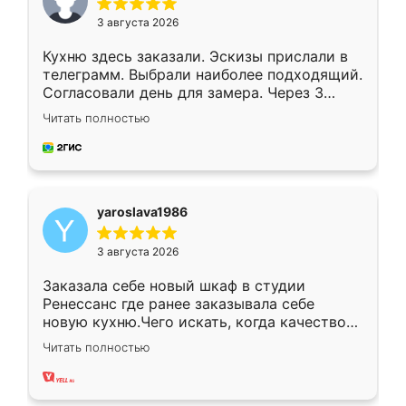
3 августа 2026
Кухню здесь заказали. Эскизы прислали в
телеграмм. Выбрали наиболее подходящий.
Согласовали день для замера. Через 3
недели кухня была уже готова. Остались
Читать полностью
довольны работой. Спасибо Ренессанс
мебель за качественную работу!
yaroslava1986
3 августа 2026
Заказала себе новый шкаф в студии
Ренессанс где ранее заказывала себе
новую кухню.Чего искать, когда качеством
вполне довольна. Служит кухня уже почти
Читать полностью
два года, нареканий нет.