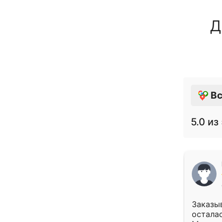
Д
Вс
5.0
из 
Заказыв
осталас