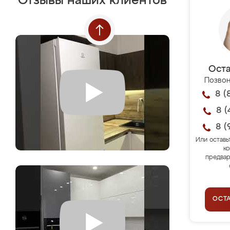
Отзывы наших клиентов
Оста
Позвон
8 (
8 (
8 (
Или оставь
ко
предвар
ОСТ