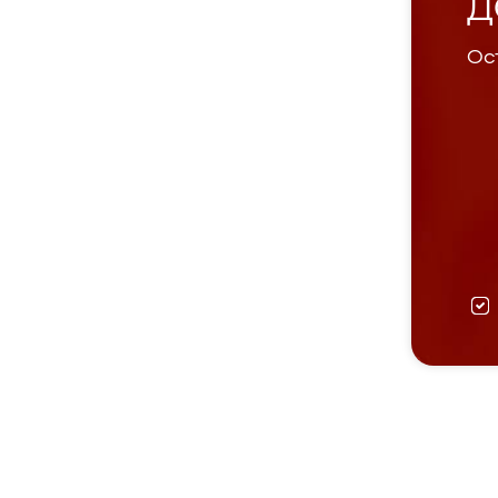
Д
Ост