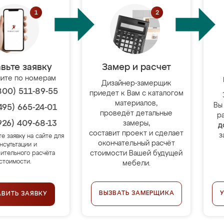
вьте заявку
Замер и расчет
ите по номерам
Дизайнер-замерщик
800) 511-89-55
приедет к Вам с каталогом
материалов,
Вы
495) 665-24-01
проведёт детальные
р
926) 409-68-13
замеры,
д
составит проект и сделает
з
те заявку на сайте для
окончательный расчёт
нсультации и
стоимости Вашей будущей
ительного расчёта
стоимости.
мебели.
ВЫЗВАТЬ ЗАМЕРЩИКА
АВИТЬ ЗАЯВКУ