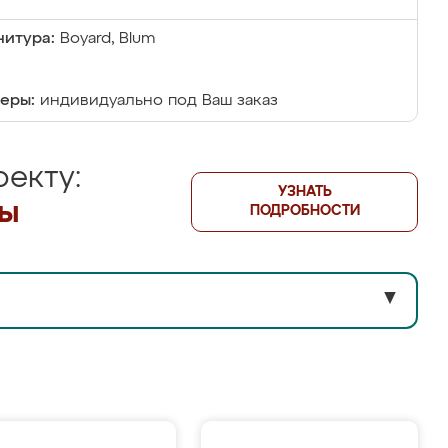
итура:
Boyard, Blum
еры:
индивидуально под Ваш заказ
екту:
УЗНАТЬ
лы
ПОДРОБНОСТИ
▼