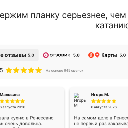
ержим планку серьезнее, чем
катани
е отзывы
5.0
5.0
5.0
5
На основе
945
оценок
Мальвина
Игорь М.
6 августа 2026
6 августа 2026
ала кухню в Ренессанс,
На самом деле в Ренес
ь очень довольна.
не первый раз заказыв