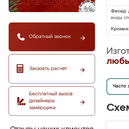
Фасад:
виды ст
Кромка
Обратный звонок
Изго
любы
Заказать расчёт
Часто 
Бесплатный вызов
дизайнера-
Схе
замерщика