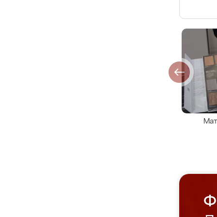
Мат
Ф