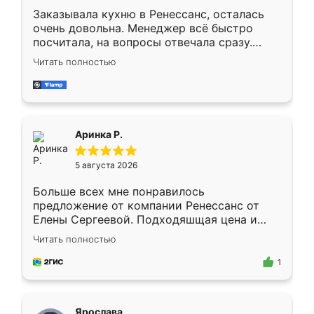
Заказывала кухню в Ренессанс, осталась
очень довольна. Менеджер всё быстро
посчитала, на вопросы отвечала сразу.
Замерщик приехал в субботу, подошёл к
Читать полностью
делу со всей ответственностью. Собрали
за день, ребята работали аккуратно, даже
пыли почти не было. Качество отличное,
ящики ходят плавно, ничего не скрипит.
Всё подошло как влитое.
Аринка Р.
5 августа 2026
Больше всех мне понравилось
предложение от компании Ренессанс от
Елены Сергеевой. Подходяшщая цена и
короткие сроки изготовления. Приехавший
Читать полностью
для замера сотрудник Владислав
предложил по моему эскизу самый
1
подходящий вариант шкафа. Немного его
видоизменил, получилось даже лучше, чем
я хотела.
Ярослава