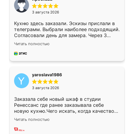
3 августа 2026
Кухню здесь заказали. Эскизы прислали в
телеграмм. Выбрали наиболее подходящий.
Согласовали день для замера. Через 3
недели кухня была уже готова. Остались
Читать полностью
довольны работой. Спасибо Ренессанс
мебель за качественную работу!
yaroslava1986
3 августа 2026
Заказала себе новый шкаф в студии
Ренессанс где ранее заказывала себе
новую кухню.Чего искать, когда качеством
вполне довольна. Служит кухня уже почти
Читать полностью
два года, нареканий нет.