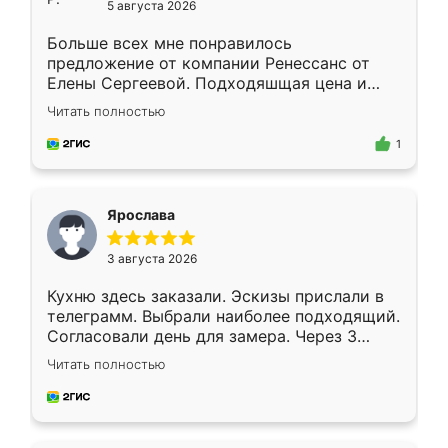
5 августа 2026
Больше всех мне понравилось
предложение от компании Ренессанс от
Елены Сергеевой. Подходяшщая цена и
короткие сроки изготовления. Приехавший
Читать полностью
для замера сотрудник Владислав
предложил по моему эскизу самый
1
подходящий вариант шкафа. Немного его
видоизменил, получилось даже лучше, чем
я хотела.
Ярослава
3 августа 2026
Кухню здесь заказали. Эскизы прислали в
телеграмм. Выбрали наиболее подходящий.
Согласовали день для замера. Через 3
недели кухня была уже готова. Остались
Читать полностью
довольны работой. Спасибо Ренессанс
мебель за качественную работу!