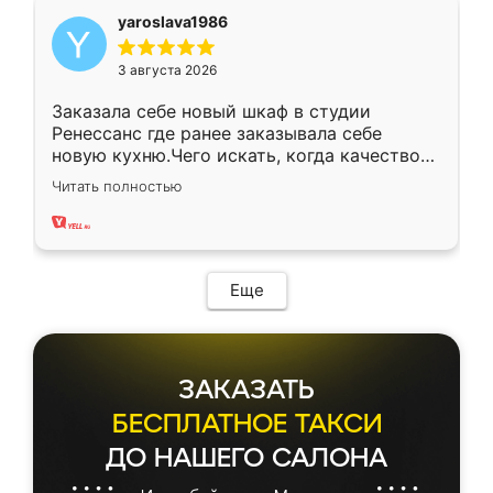
yaroslava1986
3 августа 2026
Заказала себе новый шкаф в студии
Ренессанс где ранее заказывала себе
новую кухню.Чего искать, когда качеством
вполне довольна. Служит кухня уже почти
Читать полностью
два года, нареканий нет.
Еще
ЗАКАЗАТЬ
БЕСПЛАТНОЕ ТАКСИ
ДО НАШЕГО САЛОНА