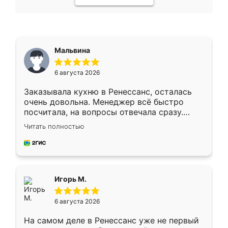
Мальвина
6 августа 2026
Заказывала кухню в Ренессанс, осталась
очень довольна. Менеджер всё быстро
посчитала, на вопросы отвечала сразу.
Замерщик приехал в субботу, подошёл к
Читать полностью
делу со всей ответственностью. Собрали
за день, ребята работали аккуратно, даже
пыли почти не было. Качество отличное,
ящики ходят плавно, ничего не скрипит.
Всё подошло как влитое.
Игорь М.
6 августа 2026
На самом деле в Ренессанс уже не первый