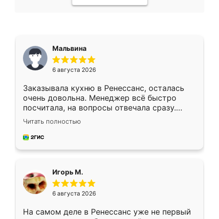
Мальвина
6 августа 2026
Заказывала кухню в Ренессанс, осталась
очень довольна. Менеджер всё быстро
посчитала, на вопросы отвечала сразу.
Замерщик приехал в субботу, подошёл к
Читать полностью
делу со всей ответственностью. Собрали
за день, ребята работали аккуратно, даже
пыли почти не было. Качество отличное,
ящики ходят плавно, ничего не скрипит.
Всё подошло как влитое.
Игорь М.
6 августа 2026
На самом деле в Ренессанс уже не первый