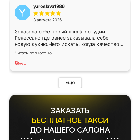
yaroslava1986
3 августа 2026
Заказала себе новый шкаф в студии
Ренессанс где ранее заказывала себе
новую кухню.Чего искать, когда качеством
вполне довольна. Служит кухня уже почти
Читать полностью
два года, нареканий нет.
Еще
ЗАКАЗАТЬ
БЕСПЛАТНОЕ ТАКСИ
ДО НАШЕГО САЛОНА