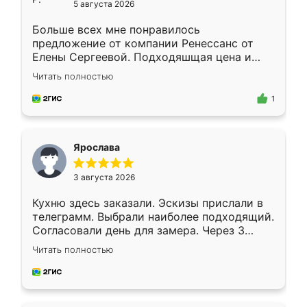
5 августа 2026
Больше всех мне понравилось
предложение от компании Ренессанс от
Елены Сергеевой. Подходяшщая цена и
короткие сроки изготовления. Приехавший
Читать полностью
для замера сотрудник Владислав
предложил по моему эскизу самый
1
подходящий вариант шкафа. Немного его
видоизменил, получилось даже лучше, чем
я хотела.
Ярослава
3 августа 2026
Кухню здесь заказали. Эскизы прислали в
телеграмм. Выбрали наиболее подходящий.
Согласовали день для замера. Через 3
недели кухня была уже готова. Остались
Читать полностью
довольны работой. Спасибо Ренессанс
мебель за качественную работу!