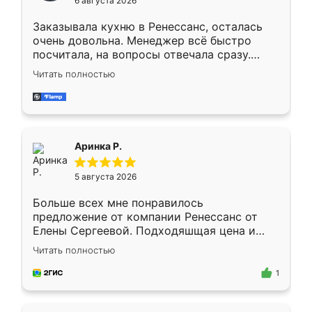
6 августа 2026
мебели буду заказывать только здесь.
Заказывала кухню в Ренессанс, осталась
очень довольна. Менеджер всё быстро
посчитала, на вопросы отвечала сразу.
Замерщик приехал в субботу, подошёл к
Читать полностью
делу со всей ответственностью. Собрали
за день, ребята работали аккуратно, даже
пыли почти не было. Качество отличное,
ящики ходят плавно, ничего не скрипит.
Всё подошло как влитое.
Аринка Р.
5 августа 2026
Больше всех мне понравилось
предложение от компании Ренессанс от
Елены Сергеевой. Подходяшщая цена и
короткие сроки изготовления. Приехавший
Читать полностью
для замера сотрудник Владислав
предложил по моему эскизу самый
1
подходящий вариант шкафа. Немного его
видоизменил, получилось даже лучше, чем