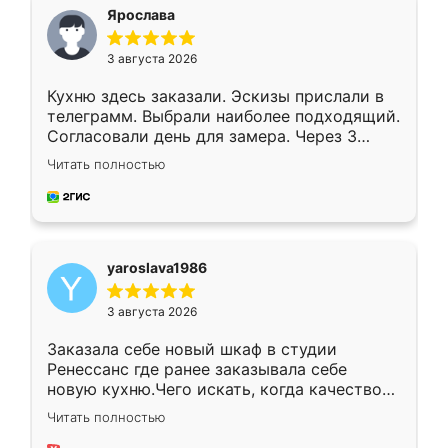
я хотела.
Ярослава
3 августа 2026
Кухню здесь заказали. Эскизы прислали в
телеграмм. Выбрали наиболее подходящий.
Согласовали день для замера. Через 3
недели кухня была уже готова. Остались
Читать полностью
довольны работой. Спасибо Ренессанс
мебель за качественную работу!
yaroslava1986
3 августа 2026
Заказала себе новый шкаф в студии
Ренессанс где ранее заказывала себе
новую кухню.Чего искать, когда качеством
вполне довольна. Служит кухня уже почти
Читать полностью
два года, нареканий нет.