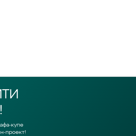
ЙТИ
!
афа-купе
н-проект!