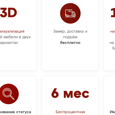
3D
визуализация
Замер, доставка и
на
й мебели в двух
подъём
вариантах
бесплатно
на
М
6 мес
ивание статуса
Беспроцентная
Им