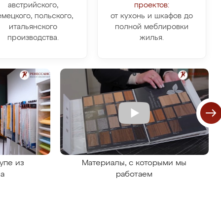
австрийского,
проектов:
емецкого, польского,
от кухонь и шкафов до
итальянского
полной меблировки
производства.
жилья.
упе из
Материалы, с которыми мы
на
работаем